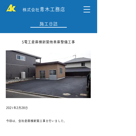
青木工務店
株式会社
施工日誌
S電工倉庫棟新築他車庫整備工事
2021年2月28日
今回は、会社倉庫棟新築工事を行いました。