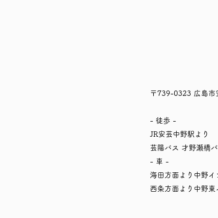
〒739-0323 広島
- 徒歩 -
JR安芸中野駅より 
芸陽バス 才野瀬橋
- 車 -
海田方面より中野イ
西条方面より中野東