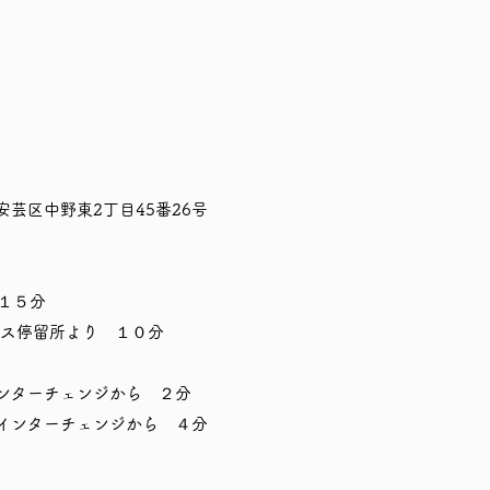
市安芸区中野東2丁目45番26号​
１５分
バス停留所より １０分
ンターチェンジから ２分
インターチェンジから ４分