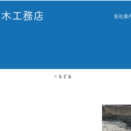
青木工務店
会社案
＜もどる