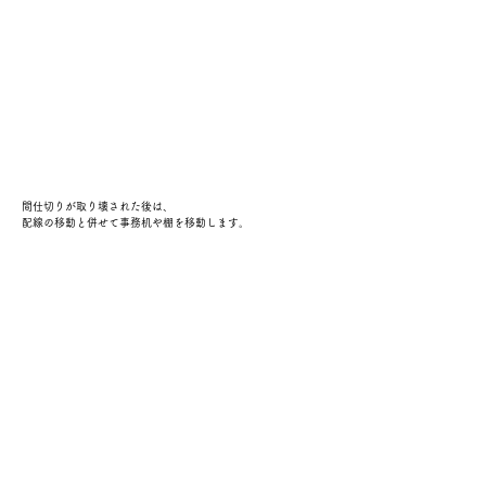
間仕切りが取り壊された後は、
配線の移動と併せて事務机や棚を移動します。