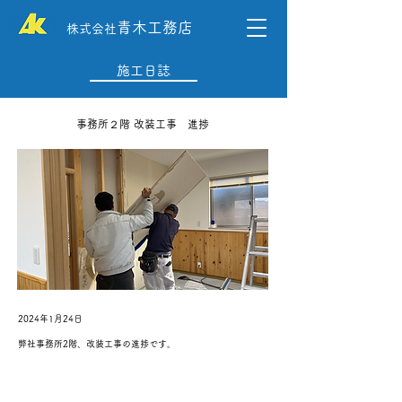
青木工務店
株式会社
施工日誌
事務所２階 改装工事 進捗
2024年1月24日
弊社事務所2階、改装工事の進捗です。