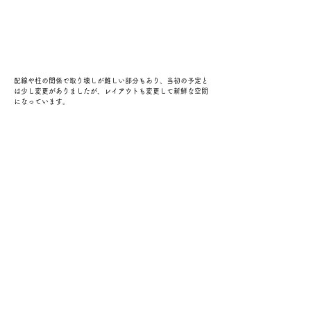
配線や柱の関係で取り壊しが難しい部分もあり、当初の予定と
は少し変更がありましたが、レイアウトも変更して新鮮な空間
になっています。
残すはクロスのみ。完成が楽しみです！
←まえ
つぎ→
一覧ページへ戻る