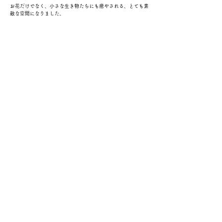
お花だけでなく、小さな生き物たちにも癒やされる、とても素
敵な空間になりました。
これからも、地域のみなさまや訪れる方々にホッとしていただ
けるような、美しいまちづくりに貢献していきます。会社の前
を通られた際は、ぜひ綺麗に咲いたお花を覗いてみてください
ね！
←まえ
つぎ→
一覧ページへ戻る