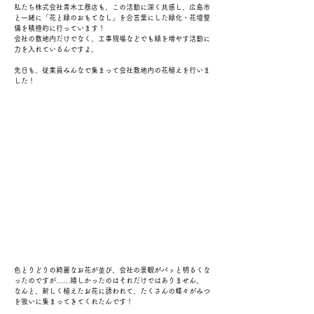
私たち株式会社青木工務店も、この活動に深く共感し、広島市
と一緒に「花と緑のおもてなし」を合言葉にした緑化・花壇整
備を積極的に行っています！
会社の敷地内だけでなく、工事現場などでも緑を増やす活動に
力を入れているんですよ。
先日も、従業員みんなで集まって会社敷地内の花植えを行いま
した！
色とりどりの綺麗なお花が並び、会社の景観がパッと明るくな
ったのですが……嬉しかったのはそれだけではありません。
なんと、新しく植えたお花に誘われて、たくさんの蝶々がみつ
を吸いに集まってきてくれたんです！